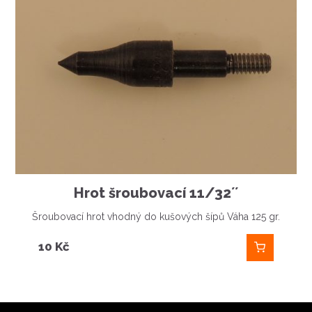
Hrot šroubovací 11/32´´
Šroubovací hrot vhodný do kušových šípů Váha 125 gr.
10
Kč