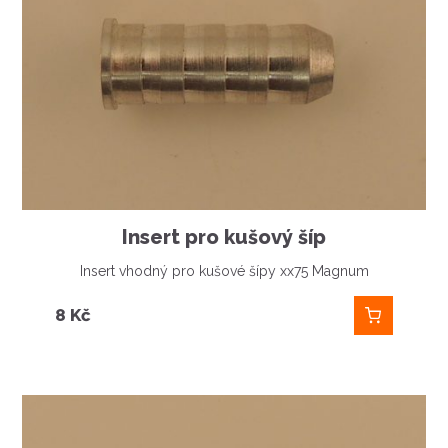
Insert pro kušový šíp
Insert vhodný pro kušové šípy xx75 Magnum
8
Kč