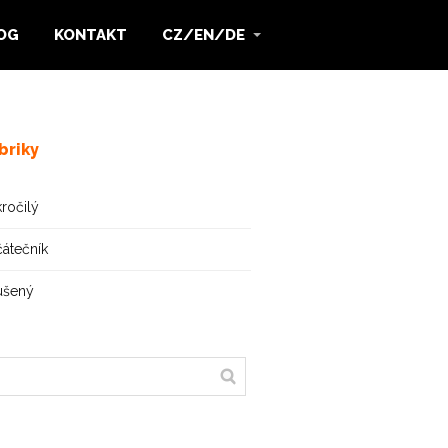
OG
KONTAKT
CZ/EN/DE
briky
ročilý
átečník
ušený