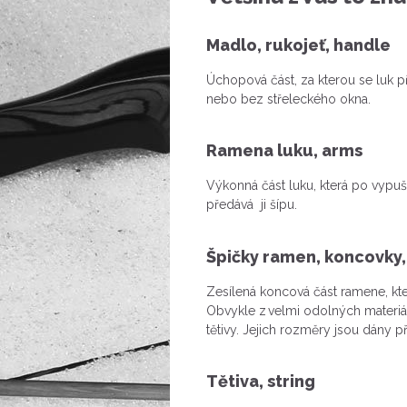
Madlo, rukojeť, handle
Úchopová část, za kterou se luk při
nebo bez střeleckého okna.
Ramena luku, arms
Výkonná část luku, která po vypu
předává ji šípu.
Špičky ramen, koncovky,
Zesílená koncová část ramene, kte
Obvykle z velmi odolných materiá
tětivy. Jejich rozměry jsou dány p
Tětiva, string