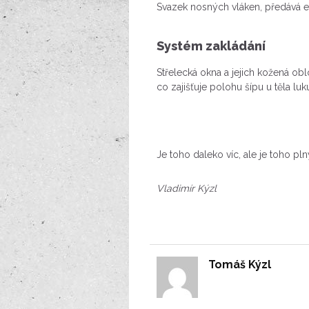
Svazek nosných vláken, předává en
Systém zakládání
Střelecká okna a jejich kožená oblo
co zajišťuje polohu šípu u těla luk
Je toho daleko víc, ale je toho pln
Vladimír Kýzl
Tomáš Kýzl