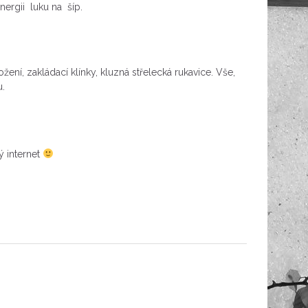
ergii luku na šíp.
žení, zakládací klínky, kluzná střelecká rukavice. Vše,
u.
ý internet