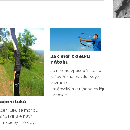
Jak měřit délku
nátahu
Je mnoho způsobů, ale ne
každý řekne pravdu. Když
vezmete
krejčovský metr (nebo raději
svinovací…
ačení luků
čení luků se mohou
ně lišit, ale hlavní
ormace by měla být:…