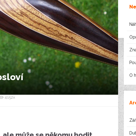
Ne
Náh
Opr
Zna
Pou
sloví
O 
4152x
Ar
Zář
Du
á, ale může se někomu hodit…