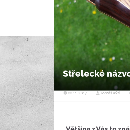
Střelecké názvo
22.11. 2017
Tomáš Kýzl
Většina z Vás to zn