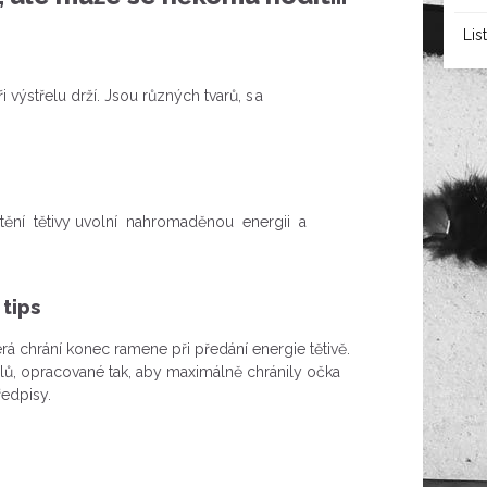
Lis
 výstřelu drží. Jsou různých tvarů, s a
štění tětivy uvolní nahromaděnou energii a
 tips
rá chrání konec ramene při předání energie tětivě.
lů, opracované tak, aby maximálně chránily očka
ředpisy.