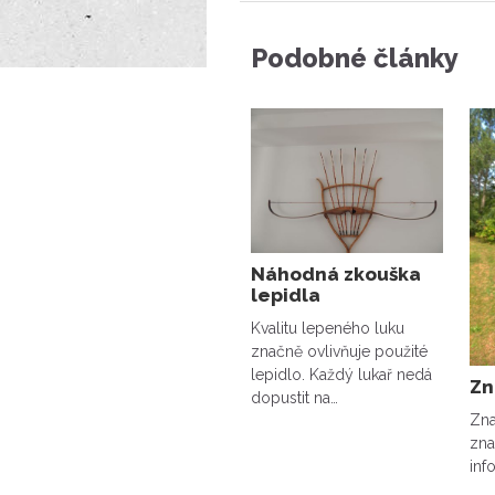
Podobné články
Náhodná zkouška
lepidla
Kvalitu lepeného luku
značně ovlivňuje použité
lepidlo. Každý lukař nedá
Zn
dopustit na…
Zna
znač
inf