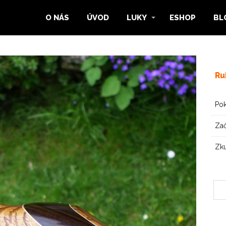
O NÁS
ÚVOD
LUKY
ESHOP
BL
Ru
Pok
Zač
Zk