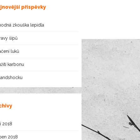
jnovější příspěvky
odná zkouška lepidla
avy šípů
čení luků
žití karbonu
handshocku
chivy
í 2018
ben 2018