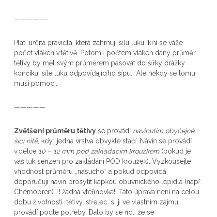
—————-
Platí určitá pravidla, která zahrnují sílu luku, k ní se váže
počet vláken v tětivě. Potom i počtem vláken daný průměr
tětivy by měl svým průměrem pasovat do šířky drážky
končíku, síle luku odpovídajícího šípu. Ale někdy se tomu
musí pomoci.
—————
Zvětšení průměru tětivy
se provádí
navinutím obyčejné
šicí nitě
, kdy jedna vrstva obvykle stačí. Návin se provádí
v délce
10 – 12 mm pod zakládacím kroužkem
(pokud je
váš luk seřízen pro zakládání POD kroužek). Vyzkoušejte
vhodnost průměru ,,nasucho“ a pokud odpovídá,
doporučuji návin prosytit kapkou obuvnického lepidla (např.
Chemopren). !! žádná vteřinovka!! Tato úprava není na celou
dobu životnosti tětivy, střelec si ji ve vlastním zájmu
provádí podle potřeby. Dalo by se říct, že se