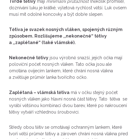
Tvrdé tětivy
mají
minimální průtažnost
(několik promile),
doznívání luku je krátké, výletová rychlost větší. Luk ovšem
musí mít odolné koncovky a být dobře slepen.
Tětiva je svazek nosných vláken, spojených různým
způsobem. Rozlišujeme ,,nekonečné“ tětivy
a ,,zaplétané“ (také vlámské).
Nekonečné tětivy
jsou výrobně snazší, jejich očka mají
poloviční počet nosných vláken. Tato očka jsou ale
omotána ovíjecím lankem, které chrání nosná vlákna
a zvětšuje průměr lanka tvořícího očko.
Zaplétaná – vlámská tětiva
má v očku stejný počet
nosných vláken jako hlavní nosná část tětivy. Tato tětiva se
vyrábí většinou kombinací dvou barev, které po nakroucení
tětivy vytváří vzhlednou šroubovici.
Středy obou tětiv se omotávají ochranným lankem, které
tvoří větší průměr tětivy a zároveň chrání nosná vlákna před