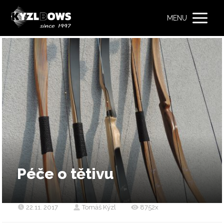
MENU
Péče o tětivu
22.11. 2017
Tomáš Kýzl
8752x