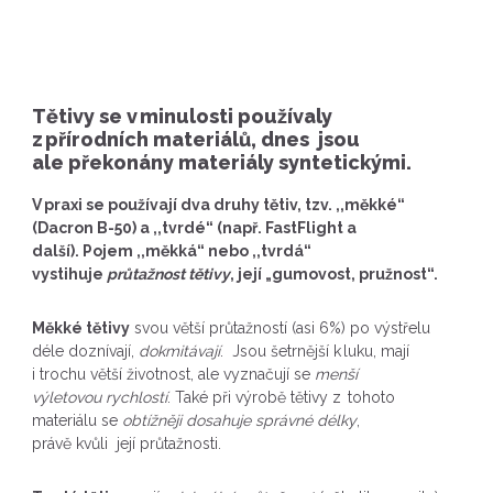
Tětivy se v minulosti používaly
z přírodních materiálů, dnes jsou
ale překonány materiály syntetickými.
V praxi se používají dva druhy tětiv, tzv. ,,měkké“
(Dacron B-50) a ,,tvrdé“ (např. FastFlight a
další). Pojem ,,měkká“ nebo ,,tvrdá“
vystihuje
průtažnost tětivy
, její „gumovost, pružnost“.
Měkké tětivy
svou větší průtažností (asi 6%) po výstřelu
déle doznívají,
dokmitávají
. Jsou šetrnější k luku, mají
i trochu větší životnost, ale vyznačují se
menší
výletovou rychlostí
. Také při výrobě tětivy z tohoto
materiálu se
obtížněji dosahuje správné délky
,
právě kvůli její průtažnosti.