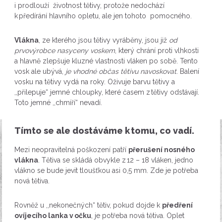
i prodlouží životnost tětivy, protože nedochází
k předírání hlavního opletu, ale jen tohoto pomocného.
Vlákna
, ze kterého jsou tětivy vyráběny, jsou již
od
prvovýrobce nasyceny voskem
, který chrání proti vlhkosti
a hlavně zlepšuje kluzné vlastnosti vláken po sobě. Tento
vosk ale ubývá,
je vhodné občas tětivu navoskovat
. Balení
vosku na tětivy vydá na roky. Oživuje barvu tětivy a
,,přilepuje“ jemné chloupky, které časem z tětivy odstávají.
Toto jemné ,,chmíří“ nevadí.
Tímto se ale dostáváme k tomu, co vadí.
Mezi neopravitelná poškození patří
přerušení nosného
vlákna
. Tětiva se skládá obvykle z 12 – 18 vláken, jedno
vlákno se bude jevit tloušťkou asi 0,5 mm. Zde je potřeba
nová tětiva.
Rovněž u ,,nekonečných“ tětiv, pokud dojde k
předření
ovíjecího lanka v očku
, je potřeba nová tětiva. Oplet