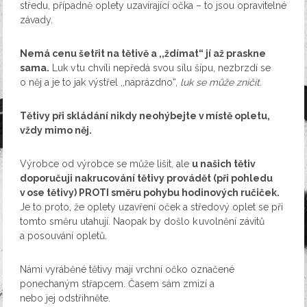
středu, případně oplety uzavírající očka – to jsou opravitelné
závady.
Nemá cenu šetřit na tětivě a ,,ždímat“ jí až praskne
sama.
Luk v tu chvíli nepředá svou sílu šípu, nezbrzdí se
o něj a je to jak výstřel ,,naprázdno“,
luk se může zničit
.
Tětivy při skládání nikdy neohýbejte v místě opletu,
vždy mimo něj.
Výrobce od výrobce se může lišit, ale
u našich tětiv
doporučuji nakrucování tětivy provádět (při pohledu
v ose tětivy) PROTI směru pohybu hodinových ručiček.
Je to proto, že oplety uzavření oček a středový oplet se při
tomto směru utahují. Naopak by došlo k uvolnění závitů
a posouvání opletů.
Námi vyráběné tětivy mají vrchní očko označené
ponechaným střapcem. Časem sám zmizí a
nebo jej odstřihněte.