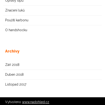
Opravy šípů
Značení luků
Použití karbonu
O handshocku
Archivy
Září 2018
Duben 2018
Listopad 2017
Vytvořeno
www.nadohled.cz