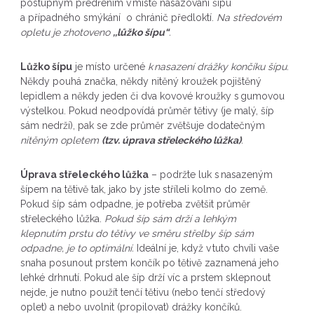
postupným předřením v místě nasazování šípu
a případného smýkání o chránič předloktí.
Na středovém
opletu je zhotoveno
,,lůžko šípu“
.
Lůžko šípu
je místo určené
k nasazení drážky končíku šípu
.
Někdy pouhá značka, někdy nitěný kroužek pojištěný
lepidlem a někdy jeden či dva kovové kroužky s gumovou
výstelkou. Pokud neodpovídá průměr tětivy (je malý, šíp
sám nedrží), pak se zde průměr zvětšuje dodatečným
nitěným opletem
(tzv. úprava střeleckého lůžka)
.
Úprava střeleckého lůžka
– podržte luk s nasazeným
šípem na tětivě tak, jako by jste stříleli kolmo do země.
Pokud šíp sám odpadne, je potřeba zvětšit průměr
střeleckého lůžka.
Pokud šíp sám drží a lehkým
klepnutím prstu do tětivy ve směru střelby šíp sám
odpadne, je to optimální.
Ideální je, když v tuto chvíli vaše
snaha posunout prstem končík po tětivě zaznamená jeho
lehké drhnutí. Pokud ale šíp drží víc a prstem sklepnout
nejde, je nutno použít tenčí tětivu (nebo tenčí středový
oplet) a nebo uvolnit (propilovat) drážky končíků.